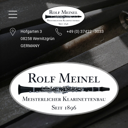
Hofgarten 3
+49 (0) 37422 - 3033
08258 Wernitzgrün
GERMANY