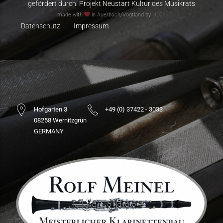
gefördert durch:
Projekt Neustart Kultur des Musikrats
made with
in Auerbach/Vogtland by
HD24
Datenschutz
Impressum
Hofgarten 3
+49 (0) 37422 - 3033
08258 Wernitzgrün
GERMANY