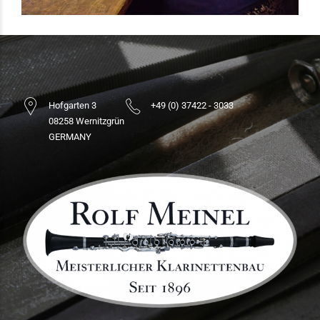
Hofgarten 3
+49 (0) 37422 - 3033
08258 Wernitzgrün
GERMANY